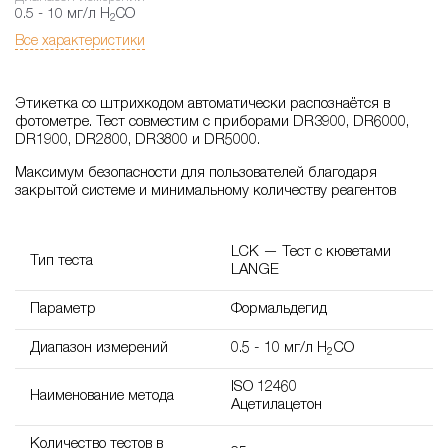
0.5 - 10 мг/л H
CO
2
Все характеристики
Этикетка со штрихкодом автоматически распознаётся в
фотометре. Тест совместим с приборами DR3900, DR6000,
DR1900, DR2800, DR3800 и DR5000.
Максимум безопасности для пользователей благодаря
закрытой системе и минимальному количеству реагентов
LCK — Тест с кюветами
Тип теста
LANGE
Параметр
Формальдегид
Диапазон измерений
0.5 - 10 мг/л H
CO
2
ISO 12460
Наименование метода
Ацетилацетон
Количество тестов в