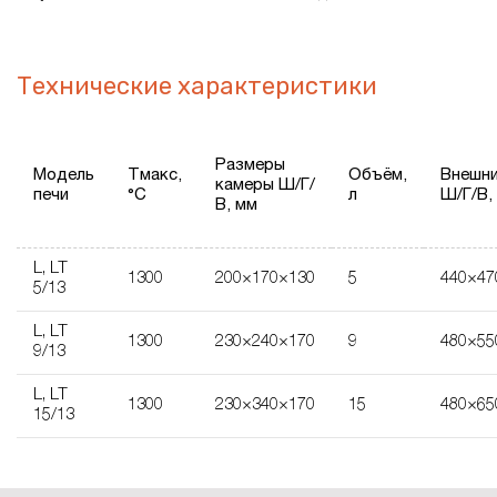
Технические характеристики
Размеры
Модель
Tмакс,
Объём,
Внешни
камеры Ш/Г/
печи
°C
л
Ш/Г/В,
В, мм
L, LT
1300
200×170×130
5
440×47
5/13
L, LT
1300
230×240×170
9
480×55
9/13
L, LT
1300
230×340×170
15
480×65
15/13