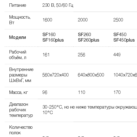
Питание
230 В, 50/60 Гц
Мощность,
1600
2000
2500
Вт
SF160
SF260
SF450
Модели
SF160plus
SF260plus
SF450plus
Рабочий
161
256
449
объём, л
Внутренние
размеры
560х720х400
640х800х500
1040х720х
ШхВхГ, мм
Масса, кг
96
110
170
Диапазон
30-250°С, но не ниже температуры окружающ
рабочих
10°С
температур
Количество
полок