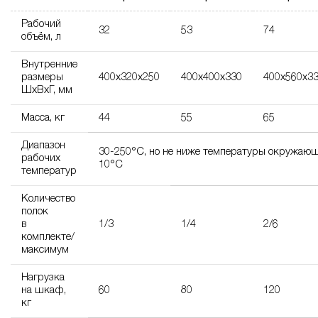
Рабочий
32
53
74
объём, л
Внутренние
размеры
400х320х250
400х400х330
400х560х3
ШхВхГ, мм
Масса, кг
44
55
65
Диапазон
30-250°С, но не ниже температуры окружающ
рабочих
10°С
температур
Количество
полок
в
1/3
1/4
2/6
комплекте/
максимум
Нагрузка
на шкаф,
60
80
120
кг