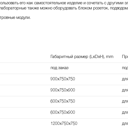
ользовать его как самостоятельное изделие и сочетать с другими
лабораторные также можно оборудовать блоком розеток, подводом
тровные модули.
Габаритный размер (LxDxH), mm
Пр
под заказ
под
900x750x750
дл
900x750x900
дл
600х750х750
дл
600х750х900
дл
1200х750х750
дл