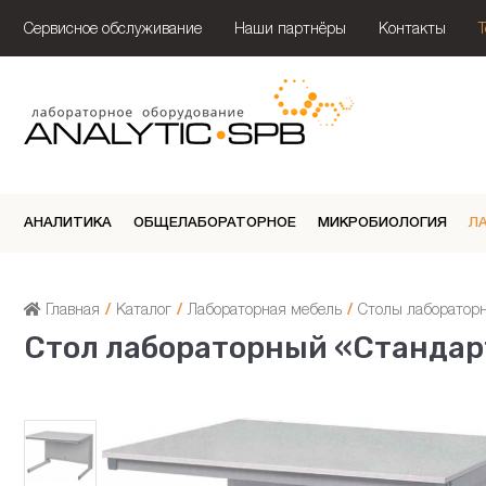
Сервисное обслуживание
Наши партнёры
Контакты
АНАЛИТИКА
ОБЩЕЛАБОРАТОРНОЕ
МИКРОБИОЛОГИЯ
Л
Главная
/
Каталог
/
Лабораторная мебель
/
Столы лаборатор
Стол лабораторный «Стандар