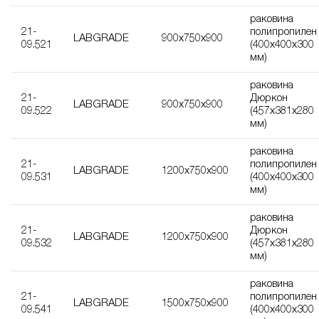
раковина
21-
полипропилен
LABGRADE
900х750х900
09.521
(400х400х300
мм)
раковина
21-
Дюркон
LABGRADE
900х750х900
09.522
(457х381х280
мм)
раковина
21-
полипропилен
LABGRADE
1200х750х900
09.531
(400х400х300
мм)
раковина
21-
Дюркон
LABGRADE
1200х750х900
09.532
(457х381х280
мм)
раковина
21-
полипропилен
LABGRADE
1500х750х900
09.541
(400х400х300