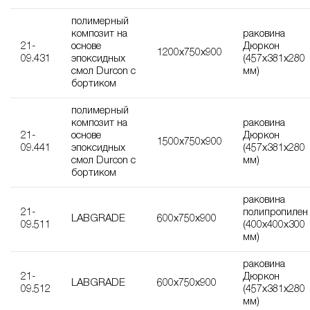
полимерный
композит на
раковина
21-
основе
Дюркон
1200х750х900
09.431
эпоксидных
(457х381х280
смол Durcon с
мм)
бортиком
полимерный
композит на
раковина
21-
основе
Дюркон
1500х750х900
09.441
эпоксидных
(457х381х280
смол Durcon с
мм)
бортиком
раковина
21-
полипропилен
LABGRADE
600х750х900
09.511
(400х400х300
мм)
раковина
21-
Дюркон
LABGRADE
600х750х900
09.512
(457х381х280
мм)