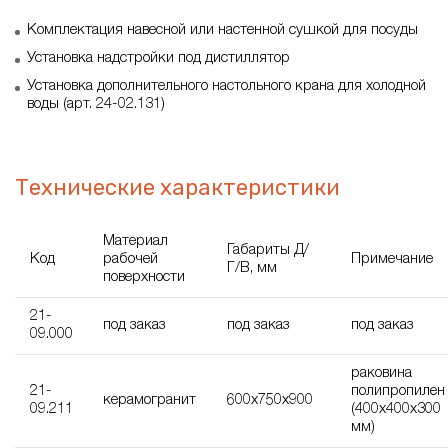
Комплектация навесной или настенной сушкой для посуды
Установка надстройки под дистиллятор
Установка дополнительного настольного крана для холодной
воды (арт. 24-02.131)
Технические характеристики
Материал
Габариты Д/
Код
рабочей
Примечание
Г/В, мм
поверхности
21-
под заказ
под заказ
под заказ
09.000
раковина
21-
полипропилен
керамогранит
600х750х900
09.211
(400х400х300
мм)