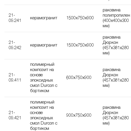
раковина
21-
полипропилен
керамогранит
1500х750х900
09.241
(400х400х300
мм)
раковина
21-
Дюркон
керамогранит
1500х750х900
09.242
(457х381х280
мм)
полимерный
композит на
раковина
21-
основе
Дюркон
600х750х900
09.411
эпоксидных
(457х381х280
смол Durcon с
мм)
бортиком
полимерный
композит на
раковина
21-
основе
Дюркон
900х750х900
09.421
эпоксидных
(457х381х280
смол Durcon с
мм)
бортиком