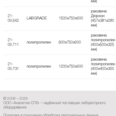
мм)
раковина
21-
Дюркон
LABGRADE
1500х750х900
09.542
(457х381х280
мм)
раковина
21-
полипропилен
полипропилен
600х750х900
09.711
(400х500х325
мм)
раковина
21-
полипропилен
полипропилен
1200х750х900
09.731
(400х400х300
мм)
© 2008 – 2026
ООО «Аналитик-СПб» – надёжный поставщик лабораторного
оборудования.
Политика в отношении обработки персональных данных