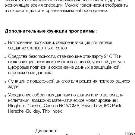
рассчитывать математические модели и выполнять другие
экономящие время операции. Можно графически отобразить
и сохранить до пяти сравниваемых наборов данных.
Дополнительные функции программы:
Встроенные подсказки, обеспечивающие пошаговое
создание стандартных тестов
Средства безопасности, отвечающие стандарту 21CFR и
включающие несколько учётных записей, уровней доступа,
цифровые подписи и сохранение данных в защищённой
паролем базе данных
Функции с поддержкой циклов для решения повторяющихся
задач
Усреднение собранных данных по шагам или в целом для
испытания, возможно математическое моделирование :
Bingham, Casson, Casson NCA/CMA, Power Law, IPC Paste,
Herschel-Bulkley, Thix Index.
Диапазон
Пру