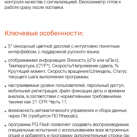
контроля качества с сигнализацией. Вискозиметр готов к
работе сразу после поставки.
Ключевые особенности:
5" сенсорный цветной дисплей с интуитивно-понятным
интерфейсом, с поддержкой русского языка;
отображаемая информация: Вязкость (сПз или мПа·с),
Температура (C°/F°), Скорость/Напряжение сдвига, %
Крутящий момент, Скорость вращения/Шпиндель, Статус
текущего шага выполнения программы;
настраиваемые уровни пользователей, парольный доступ,
мобильная регистрация, файл фиксации даты и времени
анализа, в соответствии с нормативными требованиями,
такими как 21 CFR Часть 11;
возможность автоматического управления и сбора данных
через ПК (требуется ПО Rheocalc);
программа PG Flash позволяет создавать воспроизводимые
специальные испытания с использованием всех встроенных
опций и добавлять в программу дополнительные строки (до