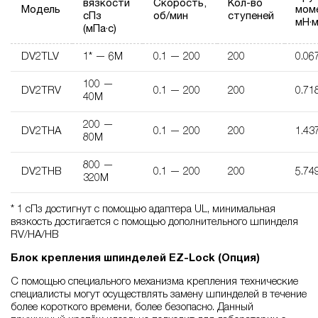
вязкости
Скорость,
Кол-во
Модель
мом
сПз
об/мин
ступеней
мН·
(мПа·с)
DV2TLV
1* — 6M
0.1 — 200
200
0.06
100 —
DV2TRV
0.1 — 200
200
0.71
40M
200 —
DV2THA
0.1 — 200
200
1.43
80M
800 —
DV2THB
0.1 — 200
200
5.74
320M
* 1 сПз достигнут с помощью адаптера UL, минимальная
вязкость достигается с помощью дополнительного шпинделя
RV/HA/HB
Блок крепления шпинделей EZ-Lock (Опция)
С помощью специального механизма крепления технические
специалисты могут осуществлять замену шпинделей в течение
более короткого времени, более безопасно. Данный