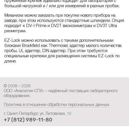
пружинный крепёж идеально подходит для лаборатории с
большой нагрузкой и / или для измерений в разных пробах.
Механизм можно заказать при покупке нового прибора на
заводе, при этом используются стандартные шпиндели. Опция
подходит к DV-I Prime и DV2T вискозиметрам и DV3T Ultra
реометрам.
EZ-Lock можно использовать с такими дополнительными
блоками Brookfield как Thermosel, адаптер малого количества
пробы, UL адаптер, DIN адаптер. При этом требуются
специальные крепежи для размещения системы EZ-Lock по
длине.
© 2008 – 2026
ООО «Аналитик-СПб» – надёжный поставщик лабораторного
оборудования.
Политика в отношении обработки персональных данных
г. Санкт-Петербург, ул. Литовская, 10
+7 (812) 989-11-80